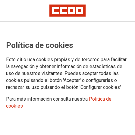
Huelga indefinida en ELECTRONIC
Política de cookies
TRAFIC, S.A. por incumplimientos
del convenio y negativa a
Este sitio usa cookies propias y de terceros para facilitar
negociar mejoras laborales
la navegación y obtener información de estadísticas de
uso de nuestros visitantes. Puedes aceptar todas las
cookies pulsando el botón 'Aceptar' o configurarlas o
La plantilla de ELECTRONIC TRAFIC, S.A., encargada del
rechazar su uso pulsando el botón 'Configurar cookies'
mantenimiento semafórico en la zona centro de Madrid, inicia
una huelga indefinida el próximo lunes 28 de abril. La
Para más información consulta nuestra
Política de
convocatoria responde a múltiples incumplimientos del
cookies
convenio colectivo y a la falta de voluntad de la empresa para
regular condiciones básicas de trabajo
25/04/2025. CCOO INDUSTRIA MADRID