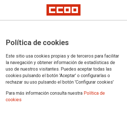
La reducción de la jornada laboral
Política de cookies
a 37,5 horas semanales, es fruto
de un acuerdo alcanzado entre
Este sitio usa cookies propias y de terceros para facilitar
CCOO y UGT con el Gobierno.
la navegación y obtener información de estadísticas de
uso de nuestros visitantes. Puedes aceptar todas las
cookies pulsando el botón 'Aceptar' o configurarlas o
Desde CCOO Madrid exigimos que no se dilate la entrada en
rechazar su uso pulsando el botón 'Configurar cookies'
vigor de esta medida que busca mejorar la calidad de vida de
los trabajadores y trabajadoras, y reducir las desigualdades
Para más información consulta nuestra
Política de
entre sectores con jornadas más largas .Para explicar el
cookies
contenido de este acuerdo y exigir la tramitación de la ley,
CCOO y UGT han convocado a sus delegadas y delegados a
una asamblea en el auditorio Marcelino Camacho, donde
intervendrán Paloma López y Susana Huertas, secretarias