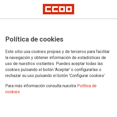
Paralización total en la fábrica de
Política de cookies
Flowserve Spain SL (Coslada): 136
familias trabajadoras en riesgo
Este sitio usa cookies propias y de terceros para facilitar
por deslocalización
la navegación y obtener información de estadísticas de
uso de nuestros visitantes. Puedes aceptar todas las
cookies pulsando el botón 'Aceptar' o configurarlas o
Desde CCOO Industria Madrid denunciamos que, a pesar de
rechazar su uso pulsando el botón 'Configurar cookies'
que la factoría es viable y está generando beneficios, la
dirección ha iniciado un proceso que nos parece encaminado
Para más información consulta nuestra
Política de
a la deslocalización de la producción. En este marco, la
cookies
plantilla se ve amenazada por perder su puesto de trabajo por
“causas organizativas y productivas”, cuando en realidad se
está vaciando la producción española en favor de otros
mercados.