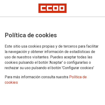
Confederación Sindical de Comisiones Obreras
Política de cookies
Territorios
Comisiones Obreras de Andalucía
Este sitio usa cookies propias y de terceros para facilitar
Comisiones Obreras de Aragón
la navegación y obtener información de estadísticas de
Comisiones Obreres d'Asturies
uso de nuestros visitantes. Puedes aceptar todas las
Comissions Obreres de les Illes Balears
cookies pulsando el botón 'Aceptar' o configurarlas o
Comisiones Obreras de Canarias
rechazar su uso pulsando el botón 'Configurar cookies'
Comisiones Obreras de Cantabria
Comisiones Obreras de Castilla y León
Para más información consulta nuestra
Política de
Comisiones Obreras de Castilla-La Mancha
cookies
Comissió Obrera Nacional de Catalunya
Comisiones Obreras de Ceuta
Comisiones Obreras de Euskadi
Comisiones Obreras de Extremadura
Sindicato Nacional de Comisions Obreiras de Galicia