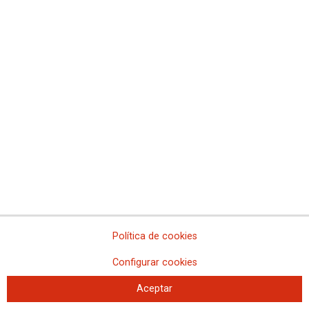
Comisiones Obreras de La Rioja
Comisiones Obreras de Madrid
Comisiones Obreras de Melilla
Comisiones Obreras de la Región de Murcia
Comisiones Obreras de Navarra
Comissions Obreres del Paìs Valenciá
Federaciones
Comisiones Obreras del Hábitat
Federación de Enseñanza
Federación de Industria
Federación de Pensionistas
Federación de Sanidad y Sectores Sociosanitarios
Federación de Servicios a la Ciudadanía
Federación de Servicios
Política de cookies
Configurar cookies
Aceptar