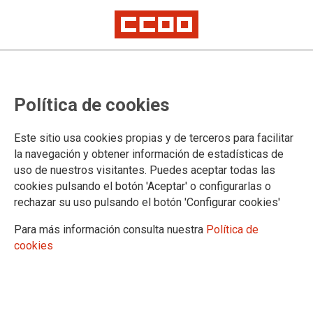
Confederación Sindical de Comisiones Obreras
Política de cookies
Territorios
Comisiones Obreras de Andalucía
Este sitio usa cookies propias y de terceros para facilitar
Comisiones Obreras de Aragón
la navegación y obtener información de estadísticas de
Comisiones Obreres d'Asturies
uso de nuestros visitantes. Puedes aceptar todas las
Comissions Obreres de les Illes Balears
cookies pulsando el botón 'Aceptar' o configurarlas o
Comisiones Obreras de Canarias
rechazar su uso pulsando el botón 'Configurar cookies'
Comisiones Obreras de Cantabria
Comisiones Obreras de Castilla y León
Para más información consulta nuestra
Política de
Comisiones Obreras de Castilla-La Mancha
cookies
Comissió Obrera Nacional de Catalunya
Comisiones Obreras de Ceuta
Comisiones Obreras de Euskadi
Comisiones Obreras de Extremadura
Sindicato Nacional de Comisions Obreiras de Galicia