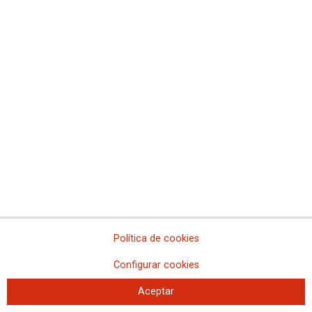
Comisiones Obreras de La Rioja
Comisiones Obreras de Madrid
Comisiones Obreras de Melilla
Comisiones Obreras de la Región de Murcia
Comisiones Obreras de Navarra
Comissions Obreres del Paìs Valenciá
Federaciones
Comisiones Obreras del Hábitat
Federación de Enseñanza
Federación de Industria
Federación de Pensionistas
Federación de Sanidad y Sectores Sociosanitarios
Federación de Servicios a la Ciudadanía
Federación de Servicios
Política de cookies
Configurar cookies
Aceptar