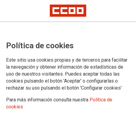
15/02/2023 |
CCOO INDUSTRIA MADRID
Subida salarial del 4,10%
Política de cookies
tras la firma de las tablas
salariales del convenio del
Este sitio usa cookies propias y de terceros para facilitar
metal
la navegación y obtener información de estadísticas de
Subida importante y que supera la media de las subidas salariales que
uso de nuestros visitantes. Puedes aceptar todas las
se están produciendo de un 2,78%
cookies pulsando el botón 'Aceptar' o configurarlas o
El pasado 20 de enero de 2023 en la sede de AECIM situada en la calle
rechazar su uso pulsando el botón 'Configurar cookies'
Príncipe de Vergara 74 en Madrid, se reúne la Comisión Negociadora del
Convenio Colectivo para la Industria Servicios e Instalaciones del Metal de
Para más información consulta nuestra
Política de
Madrid y para proceder a la actualización y revisión de las Tablas
Salariales del Convenio para el año 2023, en el que los trabajadores y
cookies
trabajadoras del sector tendrán una subida del 4,10%.
14/02/2019 |
CCOO INDUSTRIA MADRID
ACCIÓN SINDICAL