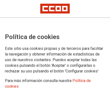
02.12.2021
Autor:
CCOO INDUSTRIA MADRID
Política de cookies
LAS EMPRESAS DEL PLASTICO MENOSPRECIAN A SUS
TRABAJADORES
Este sitio usa cookies propias y de terceros para facilitar
Comunicado Conjunto CCOO UGT
la navegación y obtener información de estadísticas de
Ver documento
uso de nuestros visitantes. Puedes aceptar todas las
cookies pulsando el botón 'Aceptar' o configurarlas o
rechazar su uso pulsando el botón 'Configurar cookies'
Para más información consulta nuestra
Política de
cookies
01.11.2013
Autor:
CCOO de Industria de Madrid
CONVENIO COLECTIVO DEL SECTOR DE INDUSTRIAS