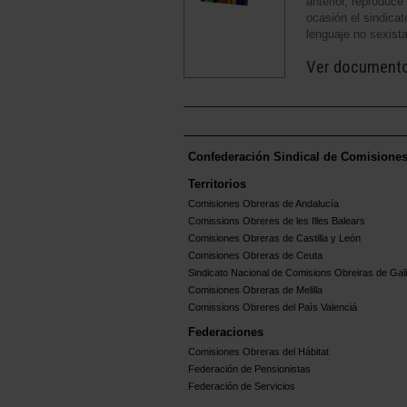
anterior, reproduce
ocasión el sindicat
lenguaje no sexis
Ver document
Confederación Sindical de Comisione
Territorios
Comisiones Obreras de Andalucía
Comissions Obreres de les Illes Balears
Comisiones Obreras de Castilla y León
Comisiones Obreras de Ceuta
Sindicato Nacional de Comisions Obreiras de Gali
Comisiones Obreras de Melilla
Comissions Obreres del Paìs Valenciá
Federaciones
Comisiones Obreras del Hábitat
Federación de Pensionistas
Federación de Servicios