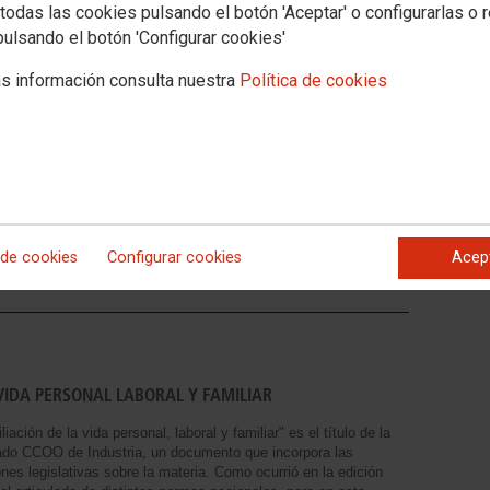
todas las cookies pulsando el botón 'Aceptar' o configurarlas o 
pulsando el botón 'Configurar cookies'
MUJE
s información consulta nuestra
Política de cookies
N PLAN DE IGUALDAD
Guias
Docume
o
8deMar
 de cookies
Configurar cookies
Acep
VIDA PERSONAL LABORAL Y FAMILIAR
ación de la vida personal, laboral y familiar" es el título de la
ado CCOO de Industria, un documento que incorpora las
nes legislativas sobre la materia. Como ocurrió en la edición