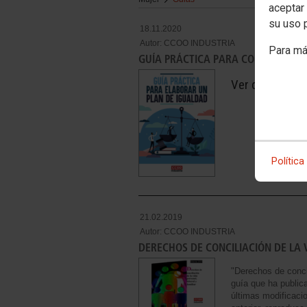
aceptar 
su uso 
18.11.2020
Autor:
CCOO INDUSTRIA
Para má
GUÍA PRÁCTICA PARA CONSTRUIR U
Ver document
Política
21.02.2019
Autor:
CCOO INDUSTRIA
DERECHOS DE CONCILIACIÓN DE LA 
"Derechos de concili
guía que ha public
últimas modificacio