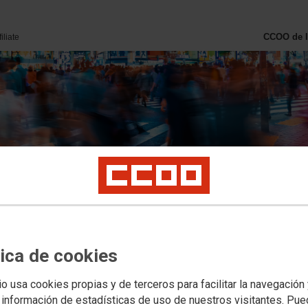
CCOO de I
filiate
13º Congreso
Tu Sindicato
Buscar
Organigrama
tica de cookies
indical
Asesoría
Formación
Convenios Ind
SaludLab MedAmb
Mujer
Juve
io usa cookies propias y de terceros para facilitar la navegación
Secciones Sindicales
 información de estadísticas de uso de nuestros visitantes. Pu