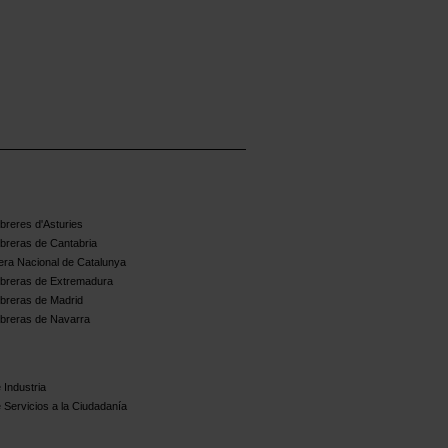
reres d'Asturies
breras de Cantabria
ra Nacional de Catalunya
breras de Extremadura
breras de Madrid
breras de Navarra
 Industria
 Servicios a la Ciudadanía