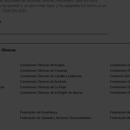
 el articulado de distintas normas nacionales, pero en esta
o ha querido ir un poco más lejos y ha adaptado los textos a un
ta. EDICÓN 2019
o
s Obreras
Comisiones Obreras de Aragón
Comisiones Ob
Comisiones Obreras de Canarias
Comisiones O
Comisiones Obreras de Castilla-La Mancha
Comissió Obre
Comisiones Obreras de Euskadi
Comisiones O
cia
Comisiones Obreras de La Rioja
Comisiones O
Comisiones Obreras de la Región de Murcia
Comisiones O
Federación de Enseñanza
Federación de
Federación de Sanidad y Sectores Sociosanitarios
Federación de