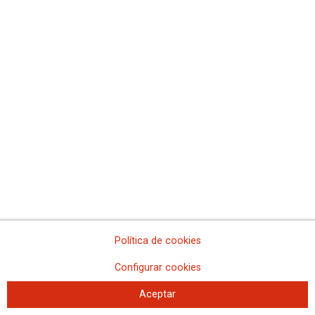
Comisiones Obreras de La Rioja
Comisiones Obreras de Madrid
Comisiones Obreras de Melilla
Comisiones Obreras de la Región de Murcia
Comisiones Obreras de Navarra
Comissions Obreres del Paìs Valenciá
Federaciones
Comisiones Obreras del Hábitat
Federación de Enseñanza
Federación de Industria
Federación de Pensionistas
Federación de Sanidad y Sectores Sociosanitarios
Federación de Servicios a la Ciudadanía
Federación de Servicios
Política de cookies
Configurar cookies
Aceptar