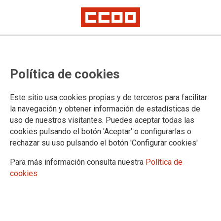
Confederación Sindical de Comisiones Obreras
Política de cookies
Territorios
Comisiones Obreras de Andalucía
Este sitio usa cookies propias y de terceros para facilitar
Comisiones Obreras de Aragón
la navegación y obtener información de estadísticas de
Comisiones Obreres d'Asturies
uso de nuestros visitantes. Puedes aceptar todas las
Comissions Obreres de les Illes Balears
cookies pulsando el botón 'Aceptar' o configurarlas o
Comisiones Obreras de Canarias
rechazar su uso pulsando el botón 'Configurar cookies'
Comisiones Obreras de Cantabria
Comisiones Obreras de Castilla y León
Para más información consulta nuestra
Política de
Comisiones Obreras de Castilla-La Mancha
cookies
Comissió Obrera Nacional de Catalunya
Comisiones Obreras de Ceuta
Comisiones Obreras de Euskadi
Comisiones Obreras de Extremadura
Sindicato Nacional de Comisions Obreiras de Galicia